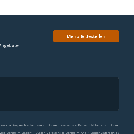
Menü & Bestellen
Angebote
.
.
erservice Kerpen Manheim-neu
Burger Lieferservice Kerpen Habbelrath
Burger
.
.
rvice Bergheim Sindorf
Burger Lieferservice Bergheim Ahe
Burger Lieferservice