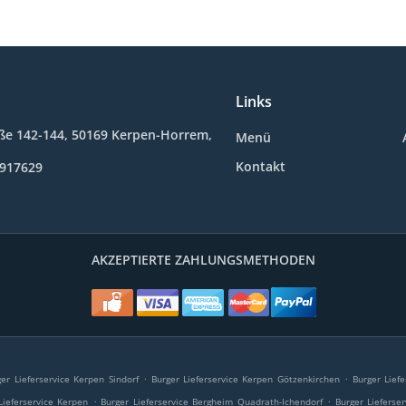
Links
ße 142-144, 50169 Kerpen-Horrem,
Menü
Kontakt
9917629
AKZEPTIERTE ZAHLUNGSMETHODEN
.
.
ger Lieferservice Kerpen Sindorf
Burger Lieferservice Kerpen Götzenkirchen
Burger Lief
.
.
Lieferservice Kerpen
Burger Lieferservice Bergheim Quadrath-Ichendorf
Burger Lieferse