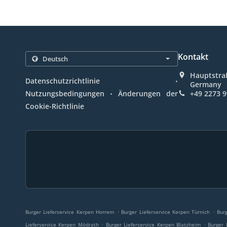
Kontakt
Hauptstra
.
Datenschutzrichtlinie
Germany
.
Nutzungsbedingungen
Änderungen der
+49 2273 
Cookie-Richtlinie
.
.
Burger Lieferservice Kerpen Horrem
Burger Lieferservice Kerpen Türnich
Bur
.
.
Lieferservice Kerpen Mödrath
Burger Lieferservice Kerpen Blatzheim
Burger 